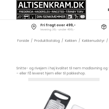
Fri fragt over 499,-
levering 39,- under 499,-
Opvask
Batterier og lygter
Bestiksæt
Grydesæt
Skrabere
Dørklokker
Knive
Gryder
Forside
/
Produktkatalog
/
Køkken
/
Køkkenudstyr
/
Gulvrengøring
Diverse Elartikler
Gafler
Kasserolle
Tørrestativer og
Skeer
Grydelåg
strygebræt
Servering
Gryde- o
Snitte- og rivejern i høj kvalitet til nem madlavning og
Baljer & spande
Børnebestik
– eller få leveret hjem eller til pakkeshop.
Øvrig rengøring
Steak Bestik
Køkkenred
Sakse
Bar-tilbehør
Snitte- og