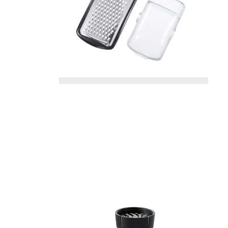
Pynte figurer
Kurve
Oplukkere
Grøntsags
kartoffels
Vaser
Plastkasser
Isspande
Silikone r
Lysestager
Bestikkasser
Isterninger/- b
Målekand
Lammeskind
Tøjophæng & kro
Dørslag & 
LED Lys til batteri
Øvrigt kø
Spejle
Diverse indretning
Påske
Viskestykk
Grydelapp
Forklæder