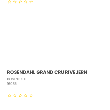
- og
Indkøbsvogne
Drikkeflasker
Havemøbler
Bordskånere
krællere
Strygejern &
Tandbørster & tilbehør
tøjdampere
Affaldssortering
Opbevaringsglas
Parasoller
Salt- & peberkværne
edskaber
Barbermaskiner &
akker
Støvsugere
Måtter og skobakker
Micro-ovn tilbehør
trimmere
Plantekasser & kurve
Bakker
er
ge
Støvsugerposer
Øvrige
Ladyshavere
Solarlamper & lanterner
Sigter
Ø
Hårklippere
Lyskæder
kkenudstyr
Hårtørrere
Udendørs redskaber
Krøllejern
Glattejern
er
er mv.
ROSENDAHL GRAND CRU RIVEJERN
ROSENDAHL
16085