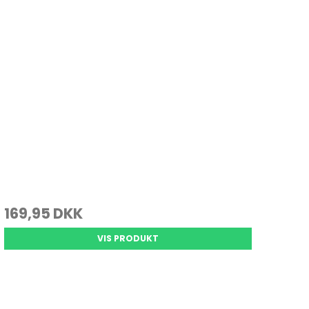
Juletræ
Køkkenvægte
Varmepuder & tæpper
Julepynt
Massage
Personvægte
vrig pleje
169,95 DKK
VIS PRODUKT