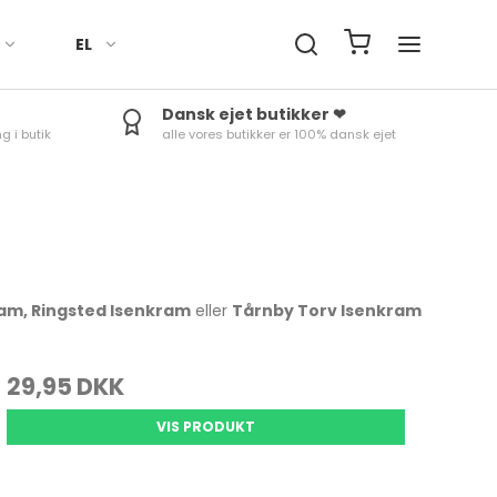
EL
Dansk ejet butikker ❤
g i butik
alle vores butikker er 100% dansk ejet
Håndklæder
Fade
Termokander
Røreskåle
Ure
Sengetøj
Skåle
Termoflasker & To-Go
Skålesæt
Minutur
kopper
Duge til bord
Æggebæger
Rosti margrethe Parti
Termom
Tilbehør
Kander
Vejrstat
ram, Ringsted Isenkram
eller
Tårnby Torv Isenkram
29,95 DKK
Bradepander
Tærteforme mv.
VIS PRODUKT
Bageforme
Skåle & fade
Bageudstyr