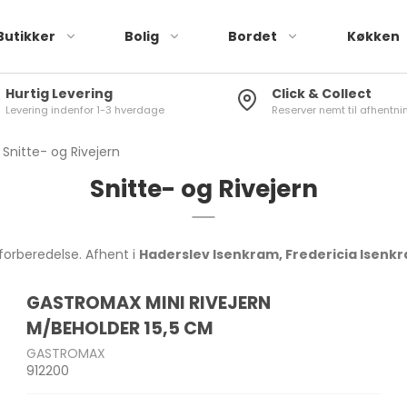
Butikker
Bolig
Bordet
Køkken
Hurtig Levering
Click & Collect
Levering indenfor 1-3 hverdage
Reserver nemt til afhentnin
Røremaskiner
Brusere
Tallerkener
Stegepander
Elkedler
Køleskabstermometer
Drikkeglas
Knivsæt
Blendere & minihakkere
Toiletbørster
Skåle
Sauterpander
Kaffemaskiner
Vinduestermometer
Vinglas
Køkkenknive
Snitte- og Rivejern
r
Håndmixere &
Toiletspande
Kopper & krus
Wok
Kaffekværne
Stuetermometer
Øl- og spiritusglas
Knivslibere
Snitte- og Rivejern
stavblendere
Sæbedispenser
Plastik stel
Mælkeskummer
Karafler
Knivopbevaring
Brødristere
g pandesæt
Tandkrus
 forberedelse. Afhent i
Haderslev Isenkram, Fredericia Isenk
Toastere & vaffeljern
Badeforhæng
Air Fryer
GASTROMAX MINI RIVEJERN
Gulv-/Bademåtter
Frituregryder
skaber
Brødkasser
Træ Skærebræt
M/BEHOLDER 15,5 CM
Diverse Bad
Diverse køkkenmaskiner
Opbevaringsbokse
Plast Skærebræt
GASTROMAX
912200
 Rivejern
Madkasser
Køkkenrulleholdere