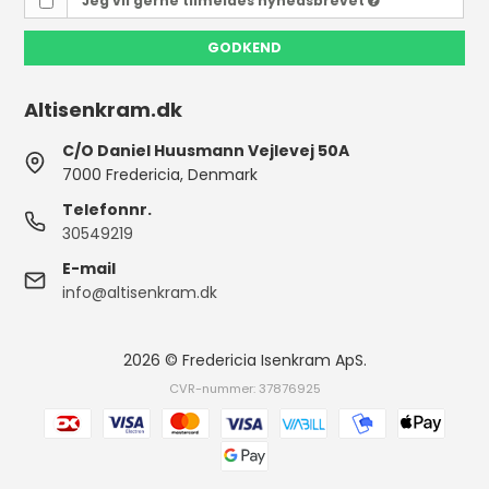
Jeg vil gerne tilmeldes nyhedsbrevet
GODKEND
Altisenkram.dk
C/O Daniel Huusmann Vejlevej 50A
7000 Fredericia, Denmark
Telefonnr.
30549219
E-mail
info@altisenkram.dk
2026 © Fredericia Isenkram ApS.
CVR-nummer: 37876925