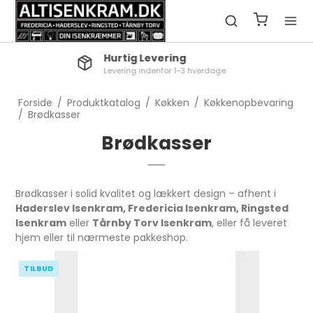
Click & Collect
Reserver nemt til afhentning i butik
Forside
/
Produktkatalog
/
Køkken
/
Køkkenopbevaring
/
Brødkasser
Brødkasser
Brødkasser i solid kvalitet og lækkert design – afhent i
Haderslev Isenkram, Fredericia Isenkram, Ringsted
Isenkram
eller
Tårnby Torv Isenkram
, eller få leveret
hjem eller til nærmeste pakkeshop.
TILBUD