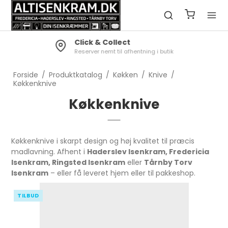
Click & Collect
Reserver nemt til afhentning i butik
Forside
/
Produktkatalog
/
Køkken
/
Knive
/
Køkkenknive
Køkkenknive
Køkkenknive i skarpt design og høj kvalitet til præcis
madlavning. Afhent i
Haderslev Isenkram, Fredericia
Isenkram, Ringsted Isenkram
eller
Tårnby Torv
Isenkram
– eller få leveret hjem eller til pakkeshop.
TILBUD