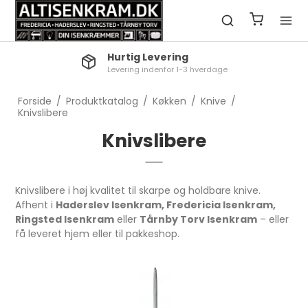
Hurtig Levering
Levering indenfor 1-3 hverdage
Forside
/
Produktkatalog
/
Køkken
/
Knive
/
Knivslibere
Knivslibere
Knivslibere i høj kvalitet til skarpe og holdbare knive.
Afhent i
Haderslev Isenkram, Fredericia Isenkram,
Ringsted Isenkram
eller
Tårnby Torv Isenkram
– eller
få leveret hjem eller til pakkeshop.