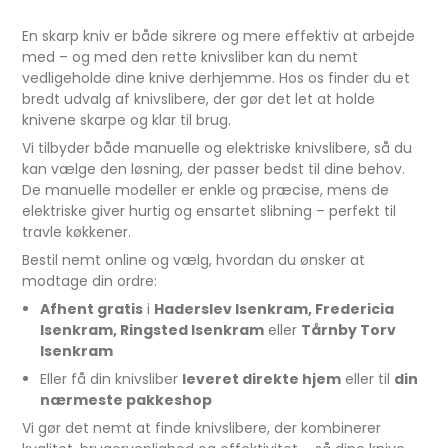
En skarp kniv er både sikrere og mere effektiv at arbejde
med – og med den rette knivsliber kan du nemt
vedligeholde dine knive derhjemme. Hos os finder du et
bredt udvalg af knivslibere, der gør det let at holde
knivene skarpe og klar til brug.
Vi tilbyder både manuelle og elektriske knivslibere, så du
kan vælge den løsning, der passer bedst til dine behov.
De manuelle modeller er enkle og præcise, mens de
elektriske giver hurtig og ensartet slibning – perfekt til
travle køkkener.
Bestil nemt online og vælg, hvordan du ønsker at
modtage din ordre:
Afhent gratis
i
Haderslev Isenkram, Fredericia
Isenkram, Ringsted Isenkram
eller
Tårnby Torv
Isenkram
Eller få din knivsliber
leveret direkte hjem
eller til
din
nærmeste pakkeshop
Vi gør det nemt at finde knivslibere, der kombinerer