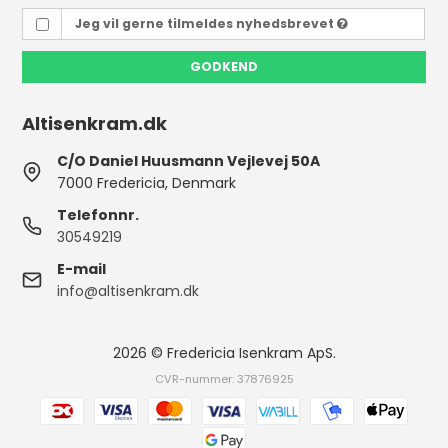
Jeg vil gerne tilmeldes nyhedsbrevet
GODKEND
Altisenkram.dk
C/O Daniel Huusmann Vejlevej 50A
7000 Fredericia, Denmark
Telefonnr.
30549219
E-mail
info@altisenkram.dk
2026 © Fredericia Isenkram ApS.
CVR-nummer: 37876925