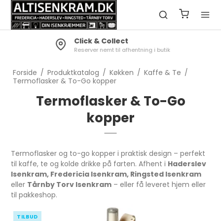
Click & Collect
Reserver nemt til afhentning i butik
Forside
/
Produktkatalog
/
Køkken
/
Kaffe & Te
/
Termoflasker & To-Go kopper
Termoflasker & To-Go
kopper
Termoflasker og to-go kopper i praktisk design – perfekt
til kaffe, te og kolde drikke på farten. Afhent i
Haderslev
Isenkram, Fredericia Isenkram, Ringsted Isenkram
eller
Tårnby Torv Isenkram
– eller få leveret hjem eller
til pakkeshop.
TILBUD