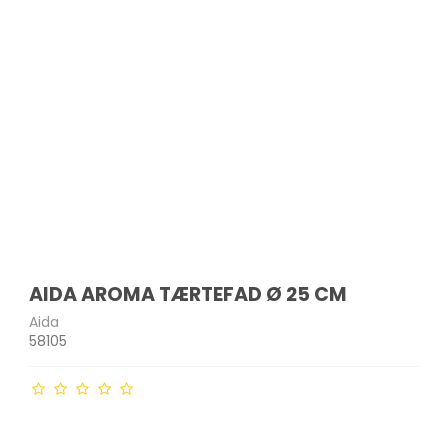
- og
Indkøbsvogne
Drikkeflasker
Havemøbler
Bordskånere
krællere
Strygejern &
Tandbørster & tilbehør
tøjdampere
Affaldssortering
Opbevaringsglas
Parasoller
Salt- & peberkværne
edskaber
Barbermaskiner &
akker
Støvsugere
Måtter og skobakker
Micro-ovn tilbehør
trimmere
Plantekasser & kurve
Bakker
er
ge
Støvsugerposer
Øvrige
Ladyshavere
Solarlamper & lanterner
Sigter
Ø
Hårklippere
Lyskæder
kkenudstyr
Hårtørrere
Udendørs redskaber
Krøllejern
Glattejern
er
er mv.
AIDA AROMA TÆRTEFAD Ø 25 CM
Aida
58105