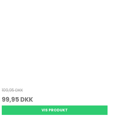
Juletræ
Køkkenvægte
Varmepuder & tæpper
Julepynt
Massage
Personvægte
vrig pleje
109,95 DKK
99,95 DKK
VIS PRODUKT