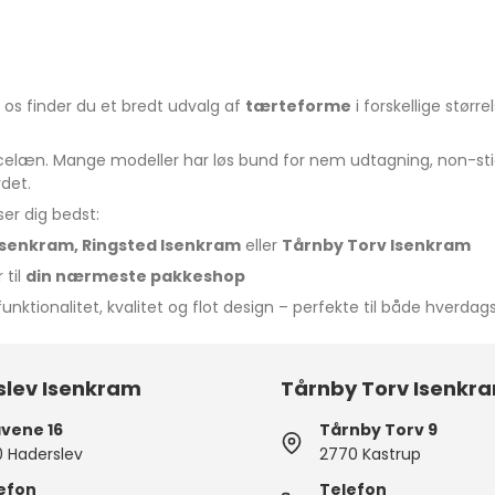
os finder du et bredt udvalg af
tærteforme
i forskellige større
rcelæn. Mange modeller har løs bund for nem udtagning, non-sti
rdet.
er dig bedst:
 Isenkram, Ringsted Isenkram
eller
Tårnby Torv Isenkram
 til
din nærmeste pakkeshop
nktionalitet, kvalitet og flot design – perfekte til både hverdag
slev Isenkram
Tårnby Torv Isenkr
vene 16
Tårnby Torv 9
0 Haderslev
2770 Kastrup
efon
Telefon