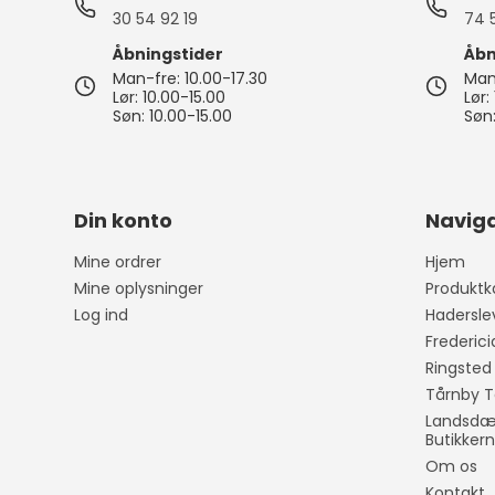
30 54 92 19
74 
Åbningstider
Åbn
Man-fre: 10.00-17.30
Man-
Lør: 10.00-15.00
Lør:
Søn: 10.00-15.00
Søn:
Din konto
Naviga
Mine ordrer
Hjem
Mine oplysninger
Produktk
Log ind
Hadersle
Frederic
Ringsted
Tårnby T
Landsdæk
Butikker
Om os
Kontakt