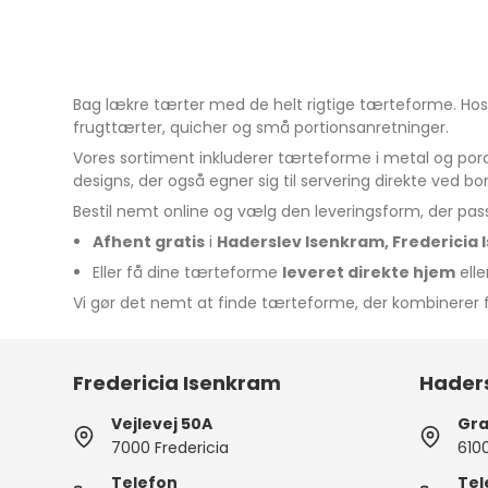
Bag lækre tærter med de helt rigtige tærteforme. Hos 
frugttærter, quicher og små portionsanretninger.
Vores sortiment inkluderer tærteforme i metal og po
designs, der også egner sig til servering direkte ved bo
Bestil nemt online og vælg den leveringsform, der pass
Afhent gratis
i
Haderslev Isenkram, Fredericia
Eller få dine tærteforme
leveret direkte hjem
eller
Vi gør det nemt at finde tærteforme, der kombinerer fu
Fredericia Isenkram
Hader
Vejlevej 50A
Gra
7000 Fredericia
610
Telefon
Tel