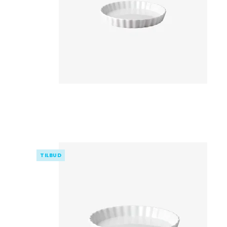
Pynte figurer
Kurve
Oplukkere
Grøntsags
kartoffels
Vaser
Plastkasser
Isspande
Silikone r
Lysestager
Bestikkasser
Isterninger/- b
Målekand
Lammeskind
Tøjophæng & kro
Dørslag & 
LED Lys til batteri
Øvrigt kø
Spejle
Diverse indretning
Påske
Viskestykk
Kopi af Påske
Grydelapp
TILBUD
Forklæder