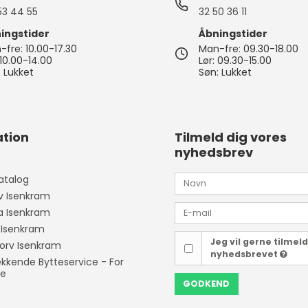
53 44 55
32 50 36 11
ingstider
Åbningstider
fre: 10.00-17.30
Man-fre: 09.30-18.00
 10.00-14.00
Lør: 09.30-15.00
 Lukket
Søn: Lukket
tion
Tilmeld dig vores
nyhedsbrev
atalog
v Isenkram
ia Isenkram
 Isenkram
Jeg vil gerne tilmel
orv Isenkram
nyhedsbrevet
kende Bytteservice - For
ne
GODKEND