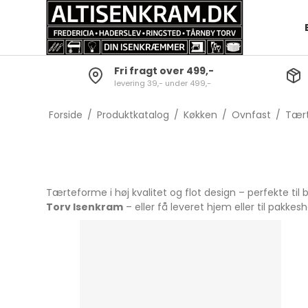
Fri fragt over 499,-
levering 39,- under 499,-
Opvask
Batterier og lygter
Bestiksæt
Grydesæt
Skrabere
Dørklokker
Knive
Gryder
Forside
/
Produktkatalog
/
Køkken
/
Ovnfast
/
Tær
Gulvrengøring
Diverse Elartikler
Gafler
Kasserolle
Tørrestativer og
Skeer
Grydelåg
strygebræt
Servering
Gryde- o
Tærteforme i høj kvalitet og flot design – perfekte til
Baljer & spande
Børnebestik
Torv Isenkram
– eller få leveret hjem eller til pakkes
Øvrig rengøring
Steak Bestik
Køkkenred
Sakse
Bar-tilbehør
Snitte- og