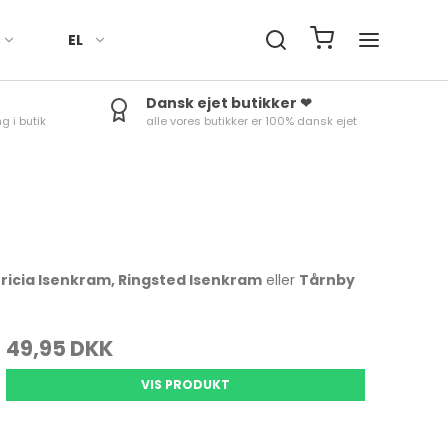
EL
Dansk ejet butikker ❤
g i butik
alle vores butikker er 100% dansk ejet
Håndklæder
Fade
Termokander
Røreskåle
Ure
Sengetøj
Skåle
Termoflasker & To-Go
Skålesæt
Minutur
kopper
Duge til bord
Æggebæger
Rosti margrethe Parti
Termom
Tilbehør
Kander
Vejrstat
ricia Isenkram, Ringsted Isenkram
eller
Tårnby
49,95 DKK
Bradepander
Tærteforme mv.
VIS PRODUKT
Bageforme
Skåle & fade
Bageudstyr