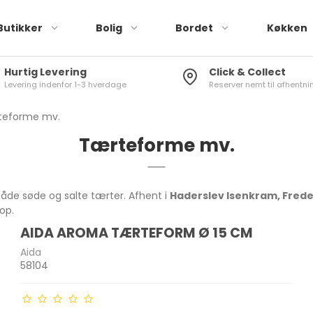
Butikker
Bolig
Bordet
Køkken
Hurtig Levering
Click & Collect
Levering indenfor 1-3 hverdage
Reserver nemt til afhentnin
Røremaskiner
Brusere
Tallerkener
Stegepander
Elkedler
Køleskabstermometer
Drikkeglas
Knivsæt
Blendere & minihakkere
Toiletbørster
Skåle
Sauterpander
Kaffemaskiner
Vinduestermometer
Vinglas
Køkkenknive
teforme mv.
r
Håndmixere &
Toiletspande
Kopper & krus
Wok
Kaffekværne
Stuetermometer
Øl- og spiritusglas
Knivslibere
Tærteforme mv.
stavblendere
Sæbedispenser
Plastik stel
Mælkeskummer
Karafler
Knivopbevaring
Brødristere
g pandesæt
Tandkrus
 både søde og salte tærter. Afhent i
Haderslev Isenkram, Frede
Toastere & vaffeljern
Badeforhæng
hop.
Air Fryer
AIDA AROMA TÆRTEFORM Ø 15 CM
Gulv-/Bademåtter
Frituregryder
skaber
Brødkasser
Træ Skærebræt
Aida
Diverse Bad
58104
Diverse køkkenmaskiner
Opbevaringsbokse
Plast Skærebræt
 Rivejern
Madkasser
Køkkenrulleholdere