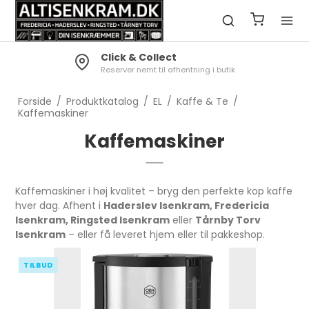
Click & Collect
Reserver nemt til afhentning i butik
Forside
/
Produktkatalog
/
EL
/
Kaffe & Te
/
Kaffemaskiner
Kaffemaskiner
Kaffemaskiner i høj kvalitet – bryg den perfekte kop kaffe
hver dag. Afhent i
Haderslev Isenkram, Fredericia
Isenkram, Ringsted Isenkram
eller
Tårnby Torv
Isenkram
– eller få leveret hjem eller til pakkeshop.
TILBUD