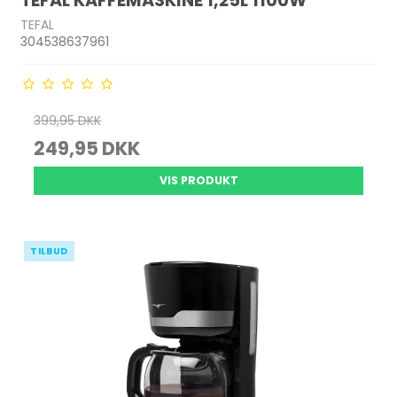
TEFAL KAFFEMASKINE 1,25L 1100W
TEFAL
304538637961
399,95 DKK
249,95 DKK
VIS PRODUKT
TILBUD