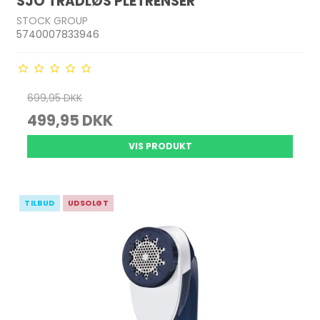
SJÖ TRÅDLØS PLETRENSER
STOCK GROUP
5740007833946
699,95 DKK
499,95 DKK
VIS PRODUKT
TILBUD
UDSOLGT