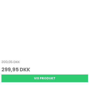
Juletræ
Køkkenvægte
Varmepuder & tæpper
Julepynt
Massage
Personvægte
vrig pleje
399,95 DKK
299,95 DKK
VIS PRODUKT