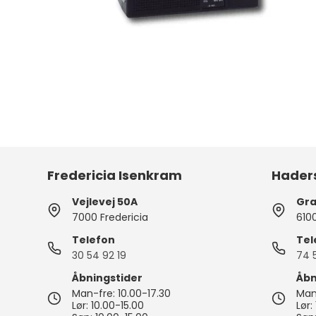
Fredericia Isenkram
Hader
Vejlevej 50A
Gra
7000 Fredericia
610
Telefon
Tel
30 54 92 19
74 
Åbningstider
Åbn
Man-fre: 10.00-17.30
Man-
Lør: 10.00-15.00
Lør: