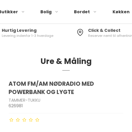
Butikker
Bolig
Bordet
Køkken
Hurtig Levering
Click & Collect
Levering indenfor 1-3 hverdage
Reserver nemt til afhentnin
Røremaskiner
Brusere
Tallerkener
Stegepander
Elkedler
Køleskabstermometer
Drikkeglas
Knivsæt
Blendere & minihakkere
Toiletbørster
Skåle
Sauterpander
Kaffemaskiner
Vinduestermometer
Vinglas
Køkkenknive
r
Håndmixere &
Toiletspande
Kopper & krus
Wok
Kaffekværne
Stuetermometer
Øl- og spiritusglas
Knivslibere
Ure & Måling
stavblendere
Sæbedispenser
Plastik stel
Mælkeskummer
Karafler
Knivopbevaring
Brødristere
g pandesæt
Tandkrus
ATOM FM/AM NØDRADIO MED
Toastere & vaffeljern
Badeforhæng
POWERBANK OG LYGTE
Air Fryer
Gulv-/Bademåtter
TAMMER-TUKKU
Frituregryder
skaber
Brødkasser
Træ Skærebræt
626981
Diverse Bad
Diverse køkkenmaskiner
Opbevaringsbokse
Plast Skærebræt
 Rivejern
Madkasser
Køkkenrulleholdere