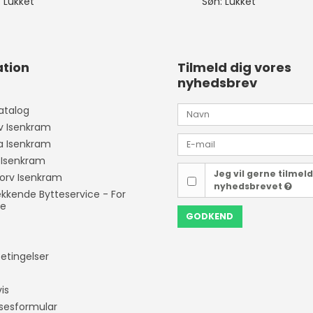
 Lukket
Søn: Lukket
tion
Tilmeld dig vores
nyhedsbrev
atalog
v Isenkram
ia Isenkram
 Isenkram
Jeg vil gerne tilmel
orv Isenkram
nyhedsbrevet
kende Bytteservice - For
ne
GODKEND
etingelser
is
lsesformular