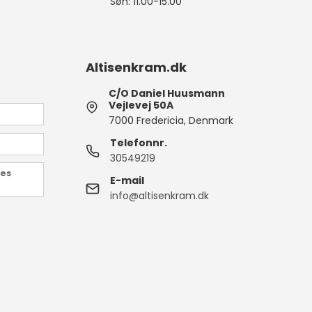
Søn: 11.00-15.00
Altisenkram.dk
C/O Daniel Huusmann
Vejlevej 50A
7000 Fredericia, Denmark
Telefonnr.
30549219
des
E-mail
info@altisenkram.dk