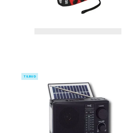
Pynte figurer
Kurve
Oplukkere
Grøntsags
kartoffels
Vaser
Plastkasser
Isspande
Silikone r
Lysestager
Bestikkasser
Isterninger/- b
Målekand
Lammeskind
Tøjophæng & kro
Dørslag & 
LED Lys til batteri
Øvrigt kø
Spejle
Diverse indretning
Påske
Viskestykk
TILBUD
Kunstige Buketter
Grydelapp
Forklæder