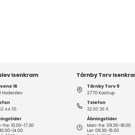
slev Isenkram
Tårnby Torv Isenkr
vene 16
Tårnby Torv 9
0 Haderslev
2770 Kastrup
efon
Telefon
53 44 55
32 50 36 11
ingstider
Åbningstider
fre: 10.00-17.30
Man-fre: 09.30-18.00
 10.00-14.00
Lør: 09.30-15.00