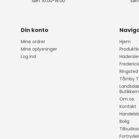
Søn: 10.00-15.00
Søn:
Din konto
Naviga
Mine ordrer
Hjem
Mine oplysninger
Produktk
Log ind
Hadersle
Frederic
Ringsted
Tårnby T
Landsdæk
Butikker
Om os
Kontakt
Handelsb
Bolig
Tilbudsav
Fortryde