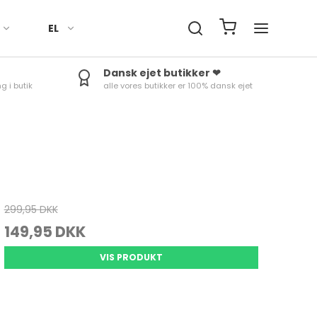
EL
Dansk ejet butikker ❤
g i butik
alle vores butikker er 100% dansk ejet
Håndklæder
Fade
Termokander
Røreskåle
Ure
Sengetøj
Skåle
Termoflasker & To-Go
Skålesæt
Minutur
kopper
Duge til bord
Æggebæger
Rosti margrethe Parti
Termom
Tilbehør
Kander
Vejrstat
299,95 DKK
149,95 DKK
Bradepander
Tærteforme mv.
VIS PRODUKT
Bageforme
Skåle & fade
Bageudstyr