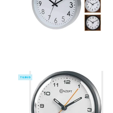
Pynte figurer
Kurve
Oplukkere
Grøntsags
kartoffels
Vaser
Plastkasser
Isspande
Silikone r
Lysestager
Bestikkasser
Isterninger/- b
Målekand
Lammeskind
Tøjophæng & kro
Dørslag & 
LED Lys til batteri
Øvrigt kø
Spejle
Diverse indretning
Påske
Viskestykk
Grydelapp
TILBUD
Forklæder