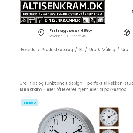
Fri fragt over 499,-
levering 39,- under 499,-
Opvask
Batterier og lygter
Bestiksæt
Grydesæt
Skrabere
Dørklokker
Knive
Gryder
Forside
/
Produktkatalog
/
EL
/
Ure & Måling
/
Ure
Gulvrengøring
Diverse Elartikler
Gafler
Kasserolle
Tørrestativer og
Skeer
Grydelåg
strygebræt
Servering
Gryde- o
Ure i flot og funktionelt design – perfekt til køkken, st
Baljer & spande
Børnebestik
Isenkram
– eller få leveret hjem eller til pakkeshop.
Øvrig rengøring
Steak Bestik
TILBUD
Køkkenred
Sakse
Bar-tilbehør
Snitte- og