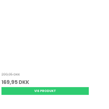
Juletræ
Køkkenvægte
Varmepuder & tæpper
Julepynt
Massage
Personvægte
vrig pleje
299,95 DKK
169,95 DKK
VIS PRODUKT