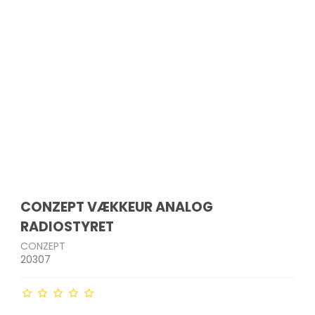
- og
Indkøbsvogne
Drikkeflasker
Havemøbler
Bordskånere
krællere
Strygejern &
Tandbørster & tilbehør
tøjdampere
Affaldssortering
Opbevaringsglas
Parasoller
Salt- & peberkværne
edskaber
Barbermaskiner &
akker
Støvsugere
Måtter og skobakker
Micro-ovn tilbehør
trimmere
Plantekasser & kurve
Bakker
er
ge
Støvsugerposer
Øvrige
Ladyshavere
Solarlamper & lanterner
Sigter
Ø
Hårklippere
Lyskæder
kkenudstyr
Hårtørrere
Udendørs redskaber
Krøllejern
Glattejern
er
er mv.
CONZEPT VÆKKEUR ANALOG
RADIOSTYRET
CONZEPT
20307