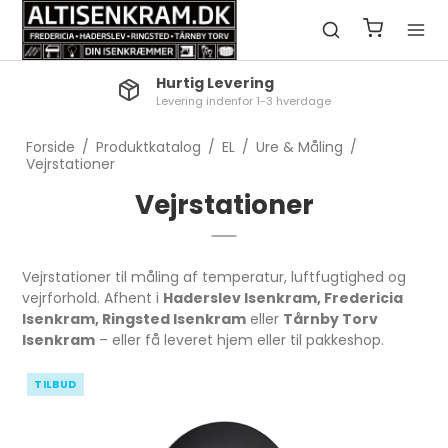
Hurtig Levering
Levering indenfor 1-3 hverdage
Forside
/
Produktkatalog
/
EL
/
Ure & Måling
/
Vejrstationer
Vejrstationer
Vejrstationer til måling af temperatur, luftfugtighed og
vejrforhold. Afhent i
Haderslev Isenkram, Fredericia
Isenkram, Ringsted Isenkram
eller
Tårnby Torv
Isenkram
– eller få leveret hjem eller til pakkeshop.
TILBUD