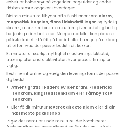
enkelt at holde styr på kogetider, bagetider og andre
tidsbestemte opgaver i hverdagen.
Digitale minuture tilbyder ofte funktioner som
alarm,
magnetisk bagside, flere tidsindstillinger
og tydelig
skærm, mens mekaniske minuture giver enkel og hurtig
betjening uden batterier. Mange modeller kan placeres
på køleskabet, stå frit på bordet eller hænge på en krog,
alt efter hvad der passer bedst i dit køkken.
Et minutur er særligt nyttigt til madlavning, lektietid,
træning eller andre aktiviteter, hvor præcis timing er
vigtig.
Bestil nemt online og vælg den leveringsform, der passer
dig bedst:
Afhent gratis
i
Haderslev Isenkram, Fredericia
Isenkram, Ringsted Isenkram
eller
Tårnby Torv
Isenkram
Eller få dit minutur
leveret direkte hjem
eller til
din
nærmeste pakkeshop
Vi gør det nemt at finde minuture, der kombinerer