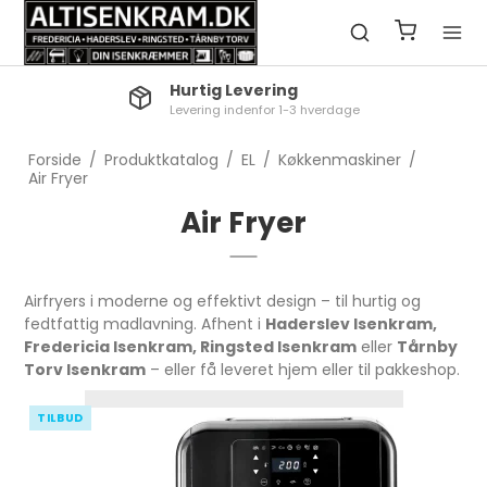
Hurtig Levering
Levering indenfor 1-3 hverdage
Forside
/
Produktkatalog
/
EL
/
Køkkenmaskiner
/
Air Fryer
Air Fryer
Airfryers i moderne og effektivt design – til hurtig og
fedtfattig madlavning. Afhent i
Haderslev Isenkram,
Fredericia Isenkram, Ringsted Isenkram
eller
Tårnby
Torv Isenkram
– eller få leveret hjem eller til pakkeshop.
TILBUD