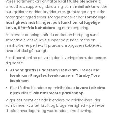
Vores sortiment kan omfatte
kraftfulde blendere
til
smoothies, supper og isknusning, samt
minihakkere
, der
hurtigt klarer nødder, krydderurter, grøntsager og mindre
mængder ingredienser. Mange modeller har
forskellige
hastighedsindstillinger, pulsfunktion, aftagelige
knive, BPA-frie beholdere
og nem rengøring.
En blender er oplagt, når du ønsker en hurtig og sund
smoothie eller skal lave supper og puréer, mens en
minihakker er perfekt til præcisionsopgaver i køkkenet,
hvor det skal gå hurtigt.
Bestil nemt online og vælg den leveringsform, der passer
dig bedst:
Afhent gratis
i
Haderslev Isenkram, Fredericia
Isenkram, Ringsted Isenkram
eller
Tårnby Torv
Isenkram
Eller få dine blendere og minihakkere
leveret direkte
hjem
eller til
din nærmeste pakkeshop
Vi gør det nemt at finde blendere og minihakkere, der
kombinerer kvalitet, kraft og brugervenlighed – perfekte
til både hverdagens og weekendens madlavning.