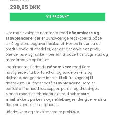
299,95 DKK
VIS PRODUKT
Gør madlavningen nemmere med
håndmixere og
stavblendere
, der er uundværlige redskaber til både
små og store opgaver i køkkenet. Hos os finder du et
bredt udvalg af modeller, der gør det enkelt at piske,
blende, røre og hakke – perfekt til både hverdagsmad og
mere kreative opskrifter.
I sortimentet finder du
håndmixere
med flere
hastigheder, turbo-funktion og solide piskeris og
dejkroge, der gør dem ideelle til alt fra kagedej til
flødeskum. Du finder også
stavblendere
, som er
perfekte til smoothies, supper, puréer og dressinger.
Mange modeller inkluderer ekstra tilbehør som
minihakker, piskeris og målebæger
, der giver endnu
flere anvendelsesmuligheder.
Håndmixere og stavblendere er praktiske,