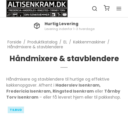
Click & Collect
Reserver nemt til afhentning i butik
Forside
/
Produktkatalog
/
EL
/
Køkkenmaskiner
/
Håndmixere & stavblendere
Håndmixere & stavblendere
Håndmixere og stavblendere til hurtige og effektive
køkkenopgaver. Afhent i
Haderslev Isenkram,
Fredericia Isenkram, Ringsted Isenkram
eller
Tårnby
Torv Isenkram
– eller få leveret hjem eller til pakkeshop.
TILBUD