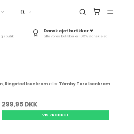
EL
Dansk ejet butikker ❤
g i butik
alle vores butikker er 100% dansk ejet
Håndklæder
Fade
Termokander
Røreskåle
Ure
Sengetøj
Skåle
Termoflasker & To-Go
Skålesæt
Minutur
kopper
Duge til bord
Æggebæger
Rosti margrethe Parti
Termom
Tilbehør
Kander
Vejrstat
m, Ringsted Isenkram
eller
Tårnby Torv Isenkram
299,95 DKK
Bradepander
Tærteforme mv.
VIS PRODUKT
Bageforme
Skåle & fade
Bageudstyr