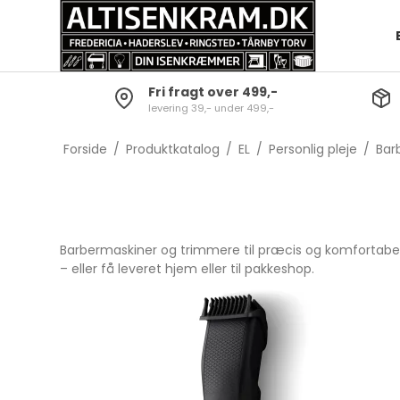
Fri fragt over 499,-
levering 39,- under 499,-
Opvask
Batterier og lygter
Bestiksæt
Grydesæt
Skrabere
Dørklokker
Knive
Gryder
Forside
/
Produktkatalog
/
EL
/
Personlig pleje
/
Bar
Gulvrengøring
Diverse Elartikler
Gafler
Kasserolle
Tørrestativer og
Skeer
Grydelåg
strygebræt
Servering
Gryde- o
Barbermaskiner og trimmere til præcis og komfortabe
Baljer & spande
Børnebestik
– eller få leveret hjem eller til pakkeshop.
Øvrig rengøring
Steak Bestik
Køkkenred
Sakse
Bar-tilbehør
Snitte- og