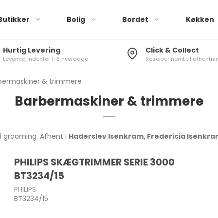
Butikker
Bolig
Bordet
Køkken
Hurtig Levering
Click & Collect
Levering indenfor 1-3 hverdage
Reserver nemt til afhentnin
Røremaskiner
Brusere
Tallerkener
Stegepander
Elkedler
Køleskabstermometer
Drikkeglas
Knivsæt
Blendere & minihakkere
Toiletbørster
Skåle
Sauterpander
Kaffemaskiner
Vinduestermometer
Vinglas
Køkkenknive
bermaskiner & trimmere
r
Håndmixere &
Toiletspande
Kopper & krus
Wok
Kaffekværne
Stuetermometer
Øl- og spiritusglas
Knivslibere
Barbermaskiner & trimmere
stavblendere
Sæbedispenser
Plastik stel
Mælkeskummer
Karafler
Knivopbevaring
Brødristere
g pandesæt
Tandkrus
l grooming. Afhent i
Haderslev Isenkram, Fredericia Isenkra
Toastere & vaffeljern
Badeforhæng
Air Fryer
PHILIPS SKÆGTRIMMER SERIE 3000
Gulv-/Bademåtter
Frituregryder
skaber
Brødkasser
Træ Skærebræt
BT3234/15
Diverse Bad
Diverse køkkenmaskiner
Opbevaringsbokse
Plast Skærebræt
PHILIPS
BT3234/15
 Rivejern
Madkasser
Køkkenrulleholdere