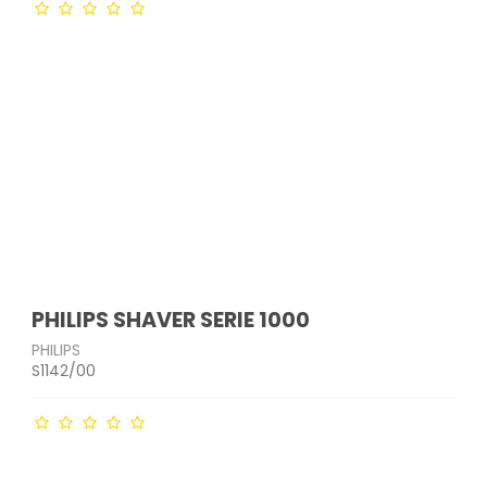
- og
Indkøbsvogne
Drikkeflasker
Havemøbler
Bordskånere
krællere
Strygejern &
Tandbørster & tilbehør
tøjdampere
Affaldssortering
Opbevaringsglas
Parasoller
Salt- & peberkværne
edskaber
Barbermaskiner &
akker
Støvsugere
Måtter og skobakker
Micro-ovn tilbehør
trimmere
Plantekasser & kurve
Bakker
er
ge
Støvsugerposer
Øvrige
Ladyshavere
Solarlamper & lanterner
Sigter
Ø
Hårklippere
Lyskæder
kkenudstyr
Hårtørrere
Udendørs redskaber
Krøllejern
Glattejern
er
er mv.
PHILIPS SHAVER SERIE 1000
PHILIPS
S1142/00