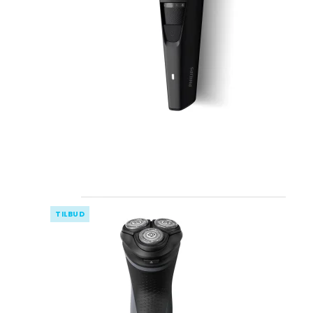
Pynte figurer
Kurve
Oplukkere
Grøntsags
kartoffels
Vaser
Plastkasser
Isspande
Silikone r
Lysestager
Bestikkasser
Isterninger/- b
Målekand
Lammeskind
Tøjophæng & kro
Dørslag & 
LED Lys til batteri
Øvrigt kø
Spejle
Diverse indretning
Påske
Viskestykk
Grydelapp
TILBUD
Forklæder