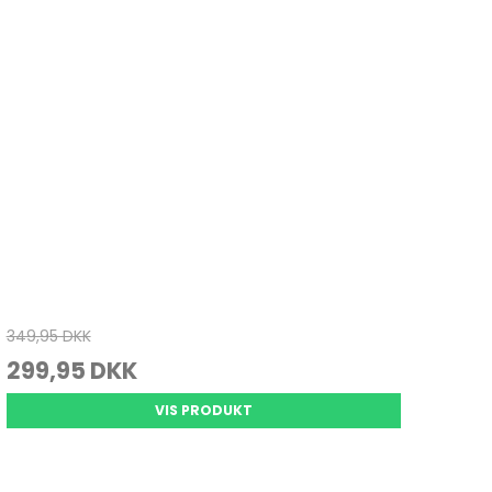
Juletræ
Køkkenvægte
Varmepuder & tæpper
Julepynt
Massage
Personvægte
vrig pleje
349,95 DKK
299,95 DKK
VIS PRODUKT