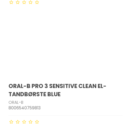
- og
Indkøbsvogne
Drikkeflasker
Havemøbler
Bordskånere
krællere
Strygejern &
Tandbørster & tilbehør
tøjdampere
Affaldssortering
Opbevaringsglas
Parasoller
Salt- & peberkværne
edskaber
Barbermaskiner &
akker
Støvsugere
Måtter og skobakker
Micro-ovn tilbehør
trimmere
Plantekasser & kurve
Bakker
er
ge
Støvsugerposer
Øvrige
Ladyshavere
Solarlamper & lanterner
Sigter
Ø
Hårklippere
Lyskæder
kkenudstyr
Hårtørrere
Udendørs redskaber
Krøllejern
Glattejern
er
er mv.
ORAL-B PRO 3 SENSITIVE CLEAN EL-
TANDBØRSTE BLUE
ORAL-B
8006540759813