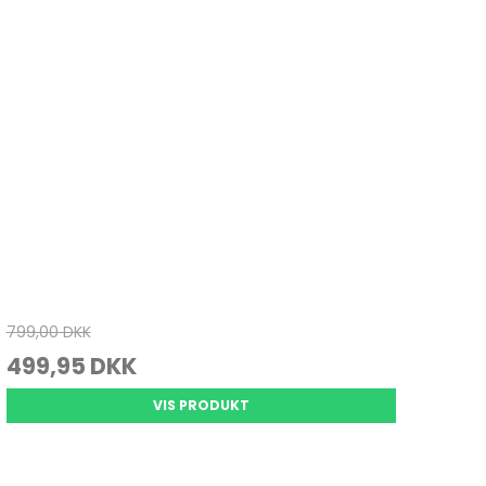
Juletræ
Køkkenvægte
Varmepuder & tæpper
Julepynt
Massage
Personvægte
vrig pleje
799,00 DKK
499,95 DKK
VIS PRODUKT