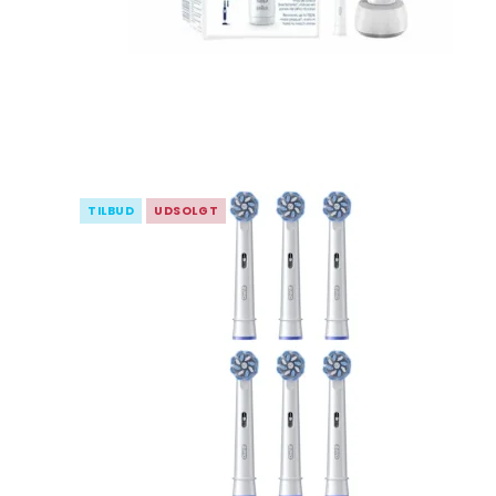
TILBUD
UDSOLGT