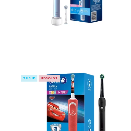
TILBUD
UDSOLGT