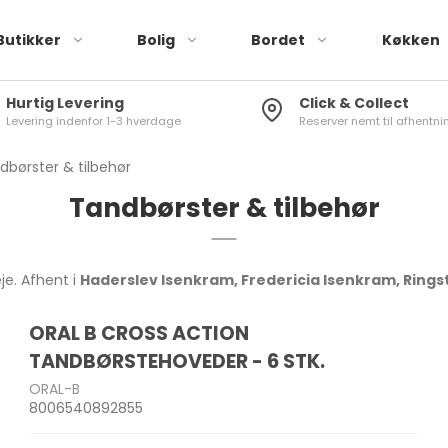
Butikker
Bolig
Bordet
Køkken
Hurtig Levering
Click & Collect
Levering indenfor 1-3 hverdage
Reserver nemt til afhentnin
Røremaskiner
Brusere
Tallerkener
Stegepander
Elkedler
Køleskabstermometer
Drikkeglas
Knivsæt
Blendere & minihakkere
Toiletbørster
Skåle
Sauterpander
Kaffemaskiner
Vinduestermometer
Vinglas
Køkkenknive
dbørster & tilbehør
r
Håndmixere &
Toiletspande
Kopper & krus
Wok
Kaffekværne
Stuetermometer
Øl- og spiritusglas
Knivslibere
Tandbørster & tilbehør
stavblendere
Sæbedispenser
Plastik stel
Mælkeskummer
Karafler
Knivopbevaring
Brødristere
g pandesæt
Tandkrus
eje. Afhent i
Haderslev Isenkram, Fredericia Isenkram, Ring
Toastere & vaffeljern
Badeforhæng
Air Fryer
ORAL B CROSS ACTION
Gulv-/Bademåtter
Frituregryder
skaber
Brødkasser
Træ Skærebræt
TANDBØRSTEHOVEDER - 6 STK.
Diverse Bad
Diverse køkkenmaskiner
Opbevaringsbokse
Plast Skærebræt
ORAL-B
8006540892855
 Rivejern
Madkasser
Køkkenrulleholdere