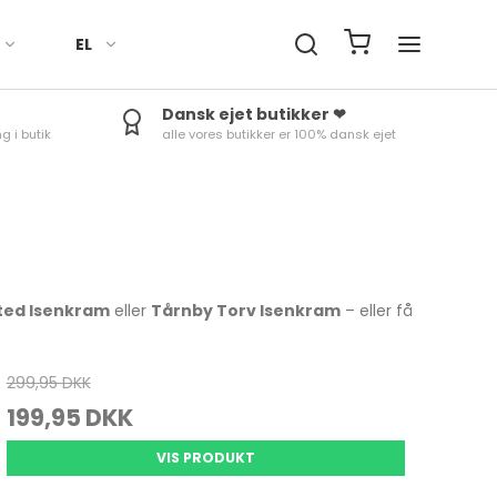
EL
Dansk ejet butikker ❤
g i butik
alle vores butikker er 100% dansk ejet
Håndklæder
Fade
Termokander
Røreskåle
Ure
Sengetøj
Skåle
Termoflasker & To-Go
Skålesæt
Minutur
kopper
Duge til bord
Æggebæger
Rosti margrethe Parti
Termom
Tilbehør
Kander
Vejrstat
sted Isenkram
eller
Tårnby Torv Isenkram
– eller få
299,95 DKK
Bradepander
Tærteforme mv.
199,95 DKK
Bageforme
Skåle & fade
VIS PRODUKT
Bageudstyr