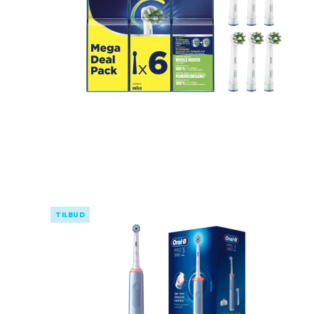
Pynte figurer
Kurve
Oplukkere
Grøntsags
kartoffels
Vaser
Plastkasser
Isspande
Silikone r
Lysestager
Bestikkasser
Isterninger/- b
Målekand
Lammeskind
Tøjophæng & kro
Dørslag & 
LED Lys til batteri
Øvrigt kø
Spejle
Diverse indretning
Påske
Viskestykk
Grydelapp
TILBUD
Forklæder