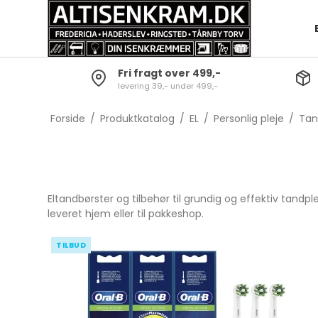
Fri fragt over 499,-
levering 39,- under 499,-
Opvask
Batterier og lygter
Bestiksæt
Grydesæt
Skrabere
Dørklokker
Knive
Gryder
Forside
/
Produktkatalog
/
EL
/
Personlig pleje
/
Tan
Gulvrengøring
Diverse Elartikler
Gafler
Kasserolle
Tørrestativer og
Skeer
Grydelåg
strygebræt
Servering
Gryde- o
Eltandbørster og tilbehør til grundig og effektiv tandpl
Baljer & spande
Børnebestik
leveret hjem eller til pakkeshop.
Øvrig rengøring
Steak Bestik
TILBUD
Køkkenred
Sakse
Bar-tilbehør
Snitte- og