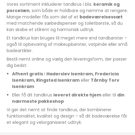
Vores sortiment inkluderer tandkrus i bla.
keramik og
porcelæn
, som både er holdbare og nemme at rengøre.
Mange modeller fås som del af et
badeværelsessæt
med matchende sæbedispenser og toiletbørste, så du
kan skabe et stilrent og harmonisk udtryk.
Et tandkrus kan bruges til meget mere end tandbørster –
også til opbevaring af makeupbørster, vatpinde eller små
badeartikler.
Bestil nemt online og vælg den leveringsform, der passer
dig bedst:
Afhent gratis
i
Haderslev Isenkram, Fredericia
Isenkram, Ringsted Isenkram
eller
Tårnby Torv
Isenkram
Eller få dit tandkrus
leveret direkte hjem
eller til
din
nærmeste pakkeshop
Vi gør det nemt at finde tandkrus, der kombinerer
funktionalitet, kvalitet og design – så dit badeværelse får
et elegant og velorganiseret udtryk.