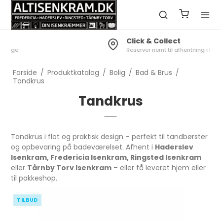
Click & Collect
Reserver nemt til afhentning i butik
Forside
/
Produktkatalog
/
Bolig
/
Bad & Brus
/
Tandkrus
Tandkrus
Tandkrus i flot og praktisk design – perfekt til tandbørster
og opbevaring på badeværelset. Afhent i
Haderslev
Isenkram, Fredericia Isenkram, Ringsted Isenkram
eller
Tårnby Torv Isenkram
– eller få leveret hjem eller
til pakkeshop.
TILBUD