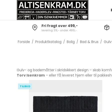
Fri fragt over 499,-
levering 39,- under 499,-
Opvask
Batterier og lygter
Bestiksæt
Grydesæt
Skrabere
Dørklokker
Knive
Gryder
Forside
/
Produktkatalog
/
Bolig
/
Bad & Brus
/
Gulv
Gulvrengøring
Diverse Elartikler
Gafler
Kasserolle
Tørrestativer og
Skeer
Grydelåg
strygebræt
Servering
Gryde- o
Gulv- og bademåtter i skridsikkert design – skab komfo
Baljer & spande
Børnebestik
Torv Isenkram
– eller få leveret hjem eller til pakkes
Øvrig rengøring
Steak Bestik
TILBUD
Køkkenred
Sakse
Bar-tilbehør
Snitte- og