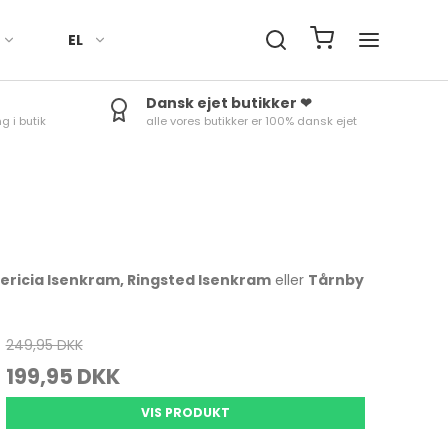
EL
Dansk ejet butikker ❤
g i butik
alle vores butikker er 100% dansk ejet
Håndklæder
Fade
Termokander
Røreskåle
Ure
Sengetøj
Skåle
Termoflasker & To-Go
Skålesæt
Minutur
kopper
Duge til bord
Æggebæger
Rosti margrethe Parti
Termom
Tilbehør
Kander
Vejrstat
ericia Isenkram, Ringsted Isenkram
eller
Tårnby
249,95 DKK
Bradepander
Tærteforme mv.
199,95 DKK
Bageforme
Skåle & fade
VIS PRODUKT
Bageudstyr