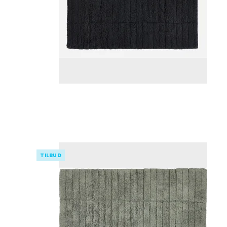
Pynte figurer
Kurve
Oplukkere
Grøntsags
kartoffels
Vaser
Plastkasser
Isspande
Silikone r
Lysestager
Bestikkasser
Isterninger/- b
Målekand
Lammeskind
Tøjophæng & kro
Dørslag & 
LED Lys til batteri
Øvrigt kø
Spejle
Diverse indretning
Påske
Viskestykk
Grydelapp
TILBUD
Forklæder