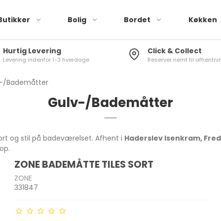
Butikker
Bolig
Bordet
Køkken
Hurtig Levering
Click & Collect
Levering indenfor 1-3 hverdage
Reserver nemt til afhentnin
Røremaskiner
Brusere
Tallerkener
Stegepander
Elkedler
Køleskabstermometer
Drikkeglas
Knivsæt
Blendere & minihakkere
Toiletbørster
Skåle
Sauterpander
Kaffemaskiner
Vinduestermometer
Vinglas
Køkkenknive
-/Bademåtter
r
Håndmixere &
Toiletspande
Kopper & krus
Wok
Kaffekværne
Stuetermometer
Øl- og spiritusglas
Knivslibere
Gulv-/Bademåtter
stavblendere
Sæbedispenser
Plastik stel
Mælkeskummer
Karafler
Knivopbevaring
Brødristere
g pandesæt
Tandkrus
rt og stil på badeværelset. Afhent i
Haderslev Isenkram, Fred
Toastere & vaffeljern
Badeforhæng
hop.
Air Fryer
ZONE BADEMÅTTE TILES SORT
Gulv-/Bademåtter
Frituregryder
skaber
Brødkasser
Træ Skærebræt
ZONE
Diverse Bad
331847
Diverse køkkenmaskiner
Opbevaringsbokse
Plast Skærebræt
 Rivejern
Madkasser
Køkkenrulleholdere