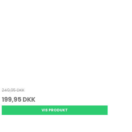
Juletræ
Køkkenvægte
Varmepuder & tæpper
Julepynt
Massage
Personvægte
vrig pleje
249,95 DKK
199,95 DKK
VIS PRODUKT