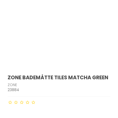
- og
Indkøbsvogne
Drikkeflasker
Havemøbler
Bordskånere
krællere
Strygejern &
Tandbørster & tilbehør
tøjdampere
Affaldssortering
Opbevaringsglas
Parasoller
Salt- & peberkværne
edskaber
Barbermaskiner &
akker
Støvsugere
Måtter og skobakker
Micro-ovn tilbehør
trimmere
Plantekasser & kurve
Bakker
er
ge
Støvsugerposer
Øvrige
Ladyshavere
Solarlamper & lanterner
Sigter
Ø
Hårklippere
Lyskæder
kkenudstyr
Hårtørrere
Udendørs redskaber
Krøllejern
Glattejern
er
er mv.
ZONE BADEMÅTTE TILES MATCHA GREEN
ZONE
23884