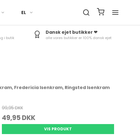
EL
Dansk ejet butikker ❤
g i butik
alle vores butikker er 100% dansk ejet
Håndklæder
Fade
Termokander
Røreskåle
Ure
Sengetøj
Skåle
Termoflasker & To-Go
Skålesæt
Minutur
kopper
Duge til bord
Æggebæger
Rosti margrethe Parti
Termom
Tilbehør
Kander
Vejrstat
kram, Fredericia Isenkram, Ringsted Isenkram
99,95 DKK
Bradepander
Tærteforme mv.
49,95 DKK
Bageforme
Skåle & fade
VIS PRODUKT
Bageudstyr