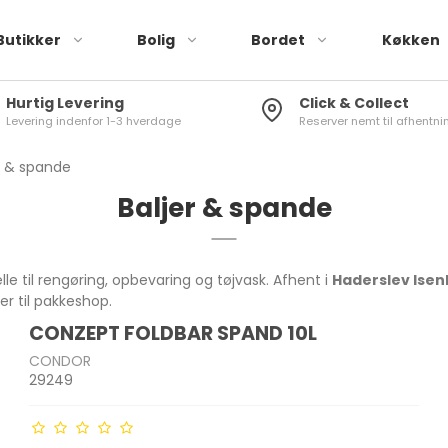
Butikker
Bolig
Bordet
Køkken
Hurtig Levering
Click & Collect
Levering indenfor 1-3 hverdage
Reserver nemt til afhentnin
Røremaskiner
Brusere
Tallerkener
Stegepander
Elkedler
Køleskabstermometer
Drikkeglas
Knivsæt
Blendere & minihakkere
Toiletbørster
Skåle
Sauterpander
Kaffemaskiner
Vinduestermometer
Vinglas
Køkkenknive
r & spande
r
Håndmixere &
Toiletspande
Kopper & krus
Wok
Kaffekværne
Stuetermometer
Øl- og spiritusglas
Knivslibere
Baljer & spande
stavblendere
Sæbedispenser
Plastik stel
Mælkeskummer
Karafler
Knivopbevaring
Brødristere
g pandesæt
Tandkrus
lle til rengøring, opbevaring og tøjvask. Afhent i
Haderslev Isen
Toastere & vaffeljern
Badeforhæng
ler til pakkeshop.
Air Fryer
CONZEPT FOLDBAR SPAND 10L
Gulv-/Bademåtter
Frituregryder
skaber
Brødkasser
Træ Skærebræt
CONDOR
Diverse Bad
29249
Diverse køkkenmaskiner
Opbevaringsbokse
Plast Skærebræt
 Rivejern
Madkasser
Køkkenrulleholdere