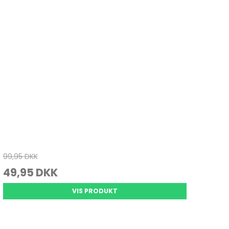
Juletræ
Køkkenvægte
Varmepuder & tæpper
Julepynt
Massage
Personvægte
vrig pleje
99,95 DKK
49,95 DKK
VIS PRODUKT