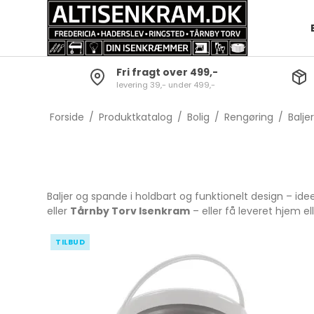
Fri fragt over 499,-
levering 39,- under 499,-
Opvask
Batterier og lygter
Bestiksæt
Grydesæt
Skrabere
Dørklokker
Knive
Gryder
Forside
/
Produktkatalog
/
Bolig
/
Rengøring
/
Balje
Gulvrengøring
Diverse Elartikler
Gafler
Kasserolle
Tørrestativer og
Skeer
Grydelåg
strygebræt
Servering
Gryde- o
Baljer og spande i holdbart og funktionelt design – idee
Baljer & spande
Børnebestik
eller
Tårnby Torv Isenkram
– eller få leveret hjem el
Øvrig rengøring
Steak Bestik
TILBUD
Køkkenred
Sakse
Bar-tilbehør
Snitte- og