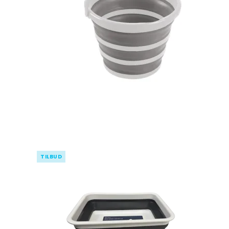
Pynte figurer
Kurve
Oplukkere
Grøntsags
kartoffels
Vaser
Plastkasser
Isspande
Silikone r
Lysestager
Bestikkasser
Isterninger/- b
Målekand
Lammeskind
Tøjophæng & kro
Dørslag & 
LED Lys til batteri
Øvrigt kø
Spejle
Diverse indretning
Påske
Viskestykk
Grydelapp
TILBUD
Forklæder