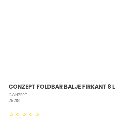
- og
Indkøbsvogne
Drikkeflasker
Havemøbler
Bordskånere
krællere
Strygejern &
Tandbørster & tilbehør
tøjdampere
Affaldssortering
Opbevaringsglas
Parasoller
Salt- & peberkværne
edskaber
Barbermaskiner &
akker
Støvsugere
Måtter og skobakker
Micro-ovn tilbehør
trimmere
Plantekasser & kurve
Bakker
er
ge
Støvsugerposer
Øvrige
Ladyshavere
Solarlamper & lanterner
Sigter
Ø
Hårklippere
Lyskæder
kkenudstyr
Hårtørrere
Udendørs redskaber
Krøllejern
Glattejern
er
er mv.
CONZEPT FOLDBAR BALJE FIRKANT 8 L
CONZEPT
29218