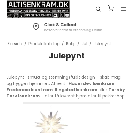
Click & Collect
Reserver nemt til afhentning i butik
Forside
/
Produktkatalog
/
Bolig
/
Jul
/
Julepynt
Julepynt
Julepynt i smukt og stemningsfuldt design – skab magi
og hygge i hjemmet. Afhent i
Haderslev Isenkram,
Fredericia Isenkram, Ringsted Isenkram
eller
Tårnby
Torv Isenkram
– eller få leveret hjem eller til pakkeshop.