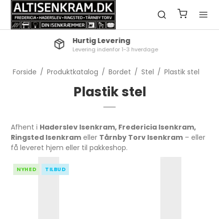
Click & Collect
Reserver nemt til afhentning i butik
Forside
/
Produktkatalog
/
Bordet
/
Stel
/
Plastik stel
Plastik stel
Afhent i
Haderslev Isenkram, Fredericia Isenkram,
Ringsted Isenkram
eller
Tårnby Torv Isenkram
– eller
få leveret hjem eller til pakkeshop.
NYHED
TILBUD