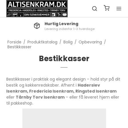
Hurtig Levering
Levering indenfor 1-3 hverdage
Forside
/
Produktkatalog
/
Bolig
/
Opbevaring
/
Bestikkasser
Bestikkasser
Bestikkasser i praktisk og elegant design – hold styr på dit
bestik og køkkenredskaber. Afhent i
Haderslev
Isenkram, Fredericia Isenkram, Ringsted Isenkram
eller
Tårnby Torv Isenkram
– eller få leveret hjem eller
til pakkeshop.