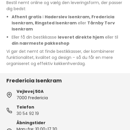
Bestil nemt online og vælg den leveringsform, der passer
dig bedst:
Afhent gratis
i
Haderslev Isenkram, Fredericia
Isenkram, Ringsted Isenkram
eller
Tårnby Torv
Isenkram
Eller få din bestikkasse
leveret direkte hjem
eller til
din nærmeste pakkeshop
Vi gør det nemt at finde bestikkasser, der kombinerer
funktionalitet, kvalitet og design – så du får en mere
organiseret og effektiv køkkenhverdag.
Fredericia Isenkram
Vejlevej 50A
7000 Fredericia
Telefon
30 54 92 19
Åbningstider
Man-fre: 10.00-17.30