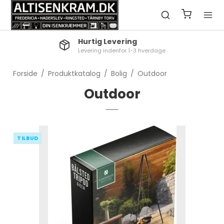
Hurtig Levering
Levering indenfor 1-3 hverdage
Forside
/
Produktkatalog
/
Bolig
/
Outdoor
Outdoor
TILBUD