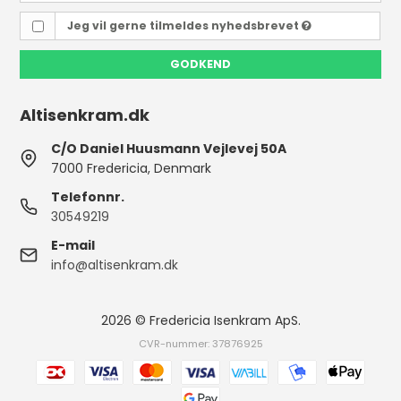
Jeg vil gerne tilmeldes nyhedsbrevet
GODKEND
Altisenkram.dk
C/O Daniel Huusmann Vejlevej 50A
7000 Fredericia, Denmark
Telefonnr.
30549219
E-mail
info@altisenkram.dk
2026 © Fredericia Isenkram ApS.
CVR-nummer: 37876925