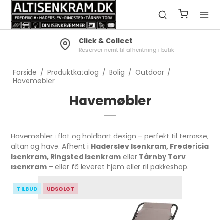
Click & Collect
Reserver nemt til afhentning i butik
Forside
/
Produktkatalog
/
Bolig
/
Outdoor
/
Havemøbler
Havemøbler
Havemøbler i flot og holdbart design – perfekt til terrasse,
altan og have. Afhent i
Haderslev Isenkram, Fredericia
Isenkram, Ringsted Isenkram
eller
Tårnby Torv
Isenkram
– eller få leveret hjem eller til pakkeshop.
TILBUD
UDSOLGT