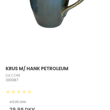
KRUS M/ HANK PETROLEUM
DA'CORE
330087
49,95 DKK
29,95 DKK