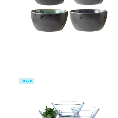
Pynte figurer
Kurve
Oplukkere
Grøntsags
kartoffels
Vaser
Plastkasser
Isspande
Silikone r
Lysestager
Bestikkasser
Isterninger/- b
Målekand
Lammeskind
Tøjophæng & kro
Dørslag & 
LED Lys til batteri
Øvrigt kø
Spejle
Diverse indretning
Påske
Viskestykk
Grydelapp
TILBUD
Forklæder