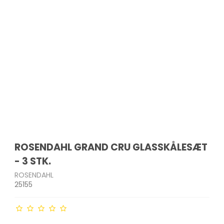
- og
Indkøbsvogne
Drikkeflasker
Havemøbler
Bordskånere
krællere
Strygejern &
Tandbørster & tilbehør
tøjdampere
Affaldssortering
Opbevaringsglas
Parasoller
Salt- & peberkværne
edskaber
Barbermaskiner &
akker
Støvsugere
Måtter og skobakker
Micro-ovn tilbehør
trimmere
Plantekasser & kurve
Bakker
er
ge
Støvsugerposer
Øvrige
Ladyshavere
Solarlamper & lanterner
Sigter
Ø
Hårklippere
Lyskæder
kkenudstyr
Hårtørrere
Udendørs redskaber
Krøllejern
Glattejern
er
er mv.
ROSENDAHL GRAND CRU GLASSKÅLESÆT
- 3 STK.
ROSENDAHL
25155