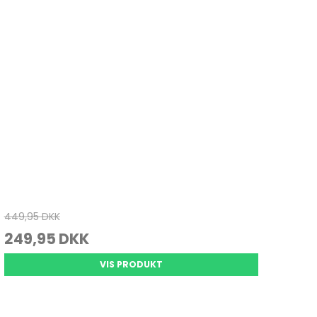
Juletræ
Køkkenvægte
Varmepuder & tæpper
Julepynt
Massage
Personvægte
vrig pleje
449,95 DKK
249,95 DKK
VIS PRODUKT