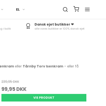
EL
Dansk ejet butikker ❤
g i butik
alle vores butikker er 100% dansk ejet
Håndklæder
Fade
Termokander
Røreskåle
Ure
Sengetøj
Skåle
Termoflasker & To-Go
Skålesæt
Minutur
kopper
Duge til bord
Æggebæger
Rosti margrethe Parti
Termom
Tilbehør
Kander
Vejrstat
Isenkram
eller
Tårnby Torv Isenkram
– eller få
239,95 DKK
Bradepander
Tærteforme mv.
99,95 DKK
Bageforme
Skåle & fade
VIS PRODUKT
Bageudstyr