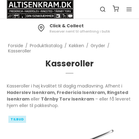
Click & Collect
Reserver nemt til afhentning i butik
Forside
/
Produktkatalog
/
Køkken
/
Gryder
/
Kasseroller
Kasseroller
Kasseroller i høj kvalitet til daglig madlavning. Afhent i
Haderslev Isenkram, Fredericia Isenkram, Ringsted
Isenkram
eller
Tårnby Torv Isenkram
– eller få leveret
hjem eller til pakkeshop.
TILBUD