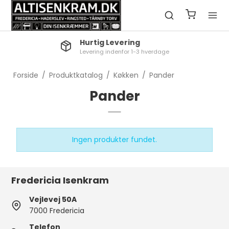
Hurtig Levering
Levering indenfor 1-3 hverdage
Forside
/
Produktkatalog
/
Køkken
/
Pander
Pander
Ingen produkter fundet.
Fredericia Isenkram
Vejlevej 50A
7000 Fredericia
Telefon