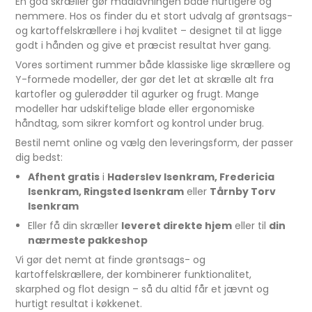
En god skræller gør madlavningen både hurtigere og
nemmere. Hos os finder du et stort udvalg af grøntsags-
og kartoffelskrællere i høj kvalitet – designet til at ligge
godt i hånden og give et præcist resultat hver gang.
Vores sortiment rummer både klassiske lige skrællere og
Y-formede modeller, der gør det let at skrælle alt fra
kartofler og gulerødder til agurker og frugt. Mange
modeller har udskiftelige blade eller ergonomiske
håndtag, som sikrer komfort og kontrol under brug.
Bestil nemt online og vælg den leveringsform, der passer
dig bedst:
Afhent gratis
i
Haderslev Isenkram, Fredericia
Isenkram, Ringsted Isenkram
eller
Tårnby Torv
Isenkram
Eller få din skræller
leveret direkte hjem
eller til
din
nærmeste pakkeshop
Vi gør det nemt at finde grøntsags- og
kartoffelskrællere, der kombinerer funktionalitet,
skarphed og flot design – så du altid får et jævnt og
hurtigt resultat i køkkenet.