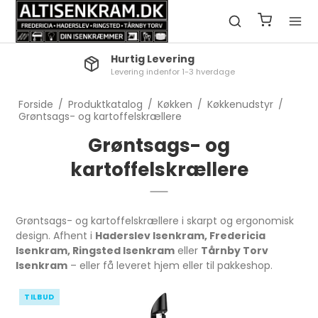
Click & Collect
Reserver nemt til afhentning i butik
Forside
/
Produktkatalog
/
Køkken
/
Køkkenudstyr
/
Grøntsags- og kartoffelskrællere
Grøntsags- og
kartoffelskrællere
Grøntsags- og kartoffelskrællere i skarpt og ergonomisk
design. Afhent i
Haderslev Isenkram, Fredericia
Isenkram, Ringsted Isenkram
eller
Tårnby Torv
Isenkram
– eller få leveret hjem eller til pakkeshop.
TILBUD