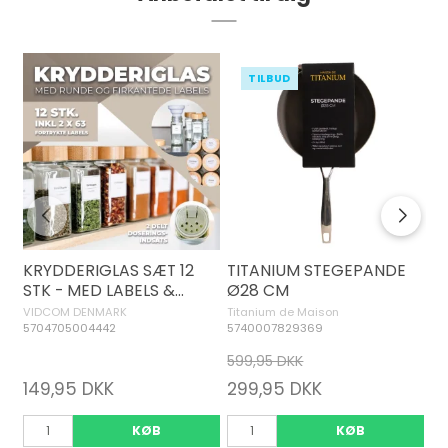
TILBUD
KRYDDERIGLAS SÆT 12
TITANIUM STEGEPANDE
O
STK - MED LABELS &
Ø28 CM
PL
TILBEHØR
57
VIDCOM DENMARK
Titanium de Maison
5704705004442
5740007829369
599,95 DKK
149,95 DKK
299,95 DKK
4
KØB
KØB