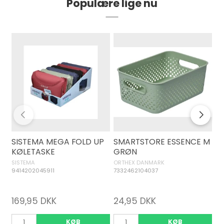
Populære lige nu
SISTEMA MEGA FOLD UP
SMARTSTORE ESSENCE M
H
KØLETASKE
GRØN
V
SISTEMA
ORTHEX DANMARK
HÂ
9414202045911
7332462104037
30
1.
169,95 DKK
24,95 DKK
9
KØB
KØB