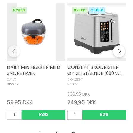
NYHED
NYHED
TILBUD
DAILY MINIHAKKER MED
CONZEPT BRØDRISTER
C
SNORETRÆK
OPRETSTÅENDE 1000 W
S
MED DIGITAL DISPLAY
D
DAILY
CONZEPT
CO
31228-
35813
35
399,95 DKK
39
59,95 DKK
249,95 DKK
1
KØB
KØB