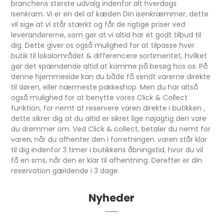
branchens største udvalg indenfor alt hverdags
Isenkram. Vi er en del af kæden Din isenkræmmer, dette
vil sige at vi står stærkt og får de rigtige priser ved
leverandørerne, som gør at vi altid har et godt tilbud til
dig. Dette giver os også mulighed for at tilpasse hver
butik til lokalområdet & differencere sortimentet, hvilket
gør det spændende altid at komme på besøg hos os. På
denne hjemmeside kan du både få sendt varerne direkte
til døren, eller nærmeste pakkeshop. Men du har altså
også mulighed for at benytte vores Click & Collect
funktion, for nemt at reservere varen direkte i butikken ,
dette sikrer dig at du altid er sikret lige nøjagtig den vare
du drømmer om. Ved Click & collect, betaler du nemt for
varen, når du afhenter den i forretningen. varen står klar
til dig indenfor 3 timer i butikkens åbningstid, hvor du vil
få en sms, når den er klar til afhentning. Derefter er din
reservation gældende i 3 dage.
Nyheder