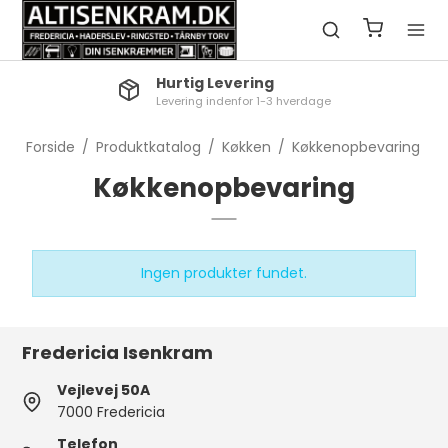
Hurtig Levering
Levering indenfor 1-3 hverdage
Forside
/
Produktkatalog
/
Køkken
/
Køkkenopbevaring
Køkkenopbevaring
Ingen produkter fundet.
Fredericia Isenkram
Vejlevej 50A
7000 Fredericia
Telefon