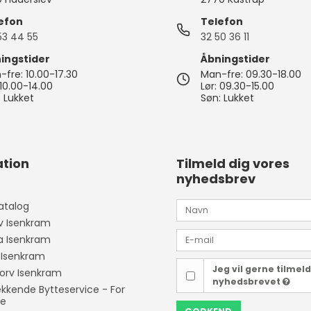
- og
Indkøbsvogne
Drikkeflasker
Havemøbler
Bordskånere
krællere
Strygejern &
Tandbørster & tilbehør
efon
Telefon
tøjdampere
Affaldssortering
Opbevaringsglas
Parasoller
Salt- & peberkværne
53 44 55
32 50 36 11
edskaber
Barbermaskiner &
akker
Støvsugere
Måtter og skobakker
Micro-ovn tilbehør
trimmere
Plantekasser & kurve
Bakker
ingstider
Åbningstider
er
fre: 10.00-17.30
Man-fre: 09.30-18.00
ge
Støvsugerposer
Øvrige
Ladyshavere
Solarlamper & lanterner
 10.00-14.00
Lør: 09.30-15.00
Sigter
Ø
 Lukket
Søn: Lukket
Hårklippere
Lyskæder
kkenudstyr
Hårtørrere
Udendørs redskaber
Krøllejern
tion
Tilmeld dig vores
Glattejern
er
nyhedsbrev
er mv.
atalog
v Isenkram
ia Isenkram
 Isenkram
Jeg vil gerne tilmel
orv Isenkram
nyhedsbrevet
kende Bytteservice - For
ne