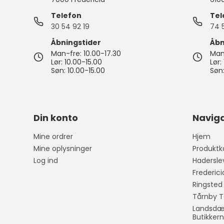
Pynte figurer
Kurve
Oplukkere
Grøntsags
kartoffels
Telefon
Tel
Vaser
Plastkasser
Isspande
30 54 92 19
74 
Silikone r
Lysestager
Bestikkasser
Isterninger/- b
Åbningstider
Åbn
Målekand
Man-fre: 10.00-17.30
Man-
Lammeskind
Tøjophæng & kro
Lør: 10.00-15.00
Lør:
Dørslag & 
Søn: 10.00-15.00
Søn:
LED Lys til batteri
Øvrigt kø
Spejle
Diverse indretning
Din konto
Naviga
Påske
Viskestykk
Mine ordrer
Hjem
Grydelapp
Mine oplysninger
Produktk
Forklæder
Log ind
Hadersle
Frederic
Ringsted
Tårnby T
Landsdæk
Butikker