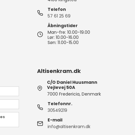
Juletræ
Køkkenvægte
Varmepuder & tæpper
Telefon
Julepynt
57 61 25 69
Massage
Åbningstider
Personvægte
Man-fre: 10.00-19.00
Lør: 10.00-16.00
vrig pleje
Søn: 11.00-15.00
Altisenkram.dk
C/O Daniel Huusmann
Vejlevej 50A
7000 Fredericia, Denmark
Telefonnr.
30549219
des
E-mail
info@altisenkram.dk