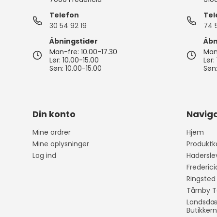
Pynte figurer
Kurve
Oplukkere
Grøntsags
kartoffels
Telefon
Tel
Vaser
Plastkasser
Isspande
30 54 92 19
74 
Silikone r
Lysestager
Bestikkasser
Isterninger/- b
Åbningstider
Åbn
Målekand
Man-fre: 10.00-17.30
Man-
Lammeskind
Tøjophæng & kro
Lør: 10.00-15.00
Lør:
Dørslag & 
Søn: 10.00-15.00
Søn:
LED Lys til batteri
Øvrigt kø
Spejle
Diverse indretning
Din konto
Naviga
Påske
Viskestykk
Mine ordrer
Hjem
Grydelapp
Mine oplysninger
Produktk
Forklæder
Log ind
Hadersle
Frederic
Ringsted
Tårnby T
Landsdæk
Butikker