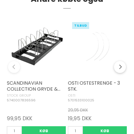
TILBUD
SCANDINAVIAN
OSTI OSTESTRENGE - 3
K
COLLECTION GRYDE &
STK.
R
PANDEHOLDER STATIV
R
STOCK GROUP
OSTI
ST
5740007836596
5701533100025
57
29,95 DKK
19
99,95 DKK
19,95 DKK
1
KØB
KØB