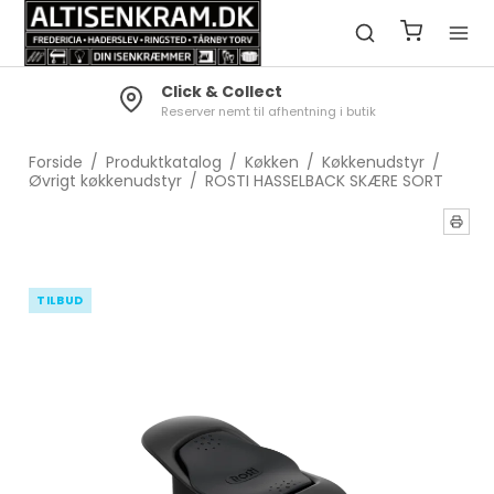
Click & Collect
Reserver nemt til afhentning i butik
Forside
/
Produktkatalog
/
Køkken
/
Køkkenudstyr
/
Øvrigt køkkenudstyr
/
ROSTI HASSELBACK SKÆRE SORT
TILBUD