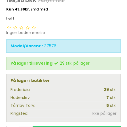
199,95 DKK
249,95 DKK
F&H
Ingen bedømmelse
Model/Varenr.:
37576
På lager til levering
29
stk.
på lager
På lager i butikker
Fredericia:
29
stk.
Haderslev:
7
stk.
Tårnby Torv:
5
stk.
Ringsted:
Ikke på lager