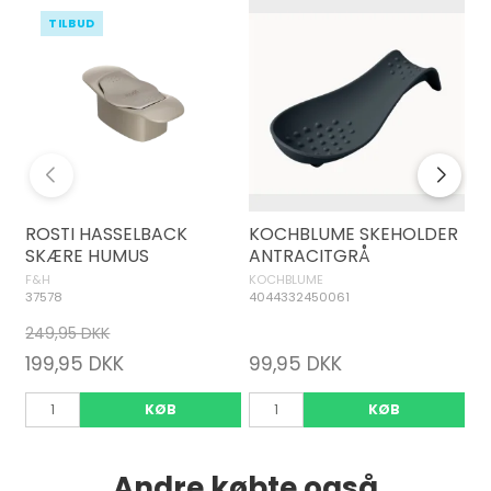
TILBUD
ROSTI HASSELBACK
KOCHBLUME SKEHOLDER
G
SKÆRE HUMUS
ANTRACITGRÅ
K
F&H
KOCHBLUME
GA
37578
4044332450061
73
249,95 DKK
199,95 DKK
99,95 DKK
1
KØB
KØB
Andre købte også