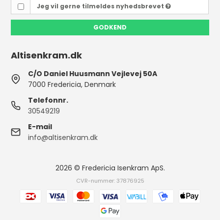
Jeg vil gerne tilmeldes nyhedsbrevet
GODKEND
Altisenkram.dk
C/O Daniel Huusmann Vejlevej 50A
7000 Fredericia, Denmark
Telefonnr.
30549219
E-mail
info@altisenkram.dk
2026 © Fredericia Isenkram ApS.
CVR-nummer: 37876925