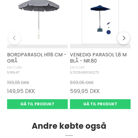
BORDPARASOL H116 CM -
VENEDIG PARASOL 1,8 M
V
GRÅ
BLÅ - NR.80
GR
DA'CORE
DA'CORE
DA
518647
5702568036273
57
199,95 DKK
699,95 DKK
69
149,95 DKK
599,95 DKK
5
GÅ TIL PRODUKT
GÅ TIL PRODUKT
Andre købte også