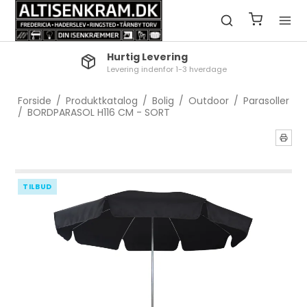
Hurtig Levering
Levering indenfor 1-3 hverdage
Forside
/
Produktkatalog
/
Bolig
/
Outdoor
/
Parasoller
/
BORDPARASOL H116 CM - SORT
TILBUD