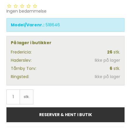
Ingen bedømmelse
Model/Varenr.:
518646
På lager i butikker
Fredericia:
26
stk.
Haderslev:
Ikke på lager
Tårnby Torv:
6
stk.
Ringsted:
Ikke på lager
stk.
RESERVER & HENT I BUTIK