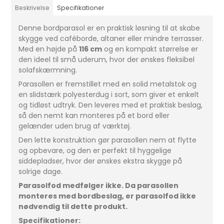
Beskrivelse
Specifikationer
Denne bordparasol er en praktisk løsning til at skabe
skygge ved caféborde, altaner eller mindre terrasser.
Med en højde på
116 cm
og en kompakt størrelse er
den ideel til små uderum, hvor der ønskes fleksibel
solafskærmning.
Parasollen er fremstillet med en solid metalstok og
en slidstærk polyesterdug i sort, som giver et enkelt
og tidløst udtryk. Den leveres med et praktisk beslag,
så den nemt kan monteres på et bord eller
gelænder uden brug af værktøj.
Den lette konstruktion gør parasollen nem at flytte
og opbevare, og den er perfekt til hyggelige
siddepladser, hvor der ønskes ekstra skygge på
solrige dage.
Parasolfod medfølger ikke. Da parasollen
monteres med bordbeslag, er parasolfod ikke
nødvendig til dette produkt.
Specifikationer: