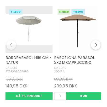
TILBUD
NYHED
TILBUD
BORDPARASOL H116 CM -
BARCELONA PARASOL
H
NATUR
2X2 M CAPPUCCINO
P
NR
DA'CORE
DA'CORE
DA
5702368005950
200164
57
199,95 DKK
599,95 DKK
79
149,95 DKK
299,95 DKK
5
GÅ TIL PRODUKT
KØB